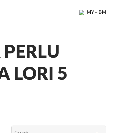
MY – BM
 PERLU
 LORI 5