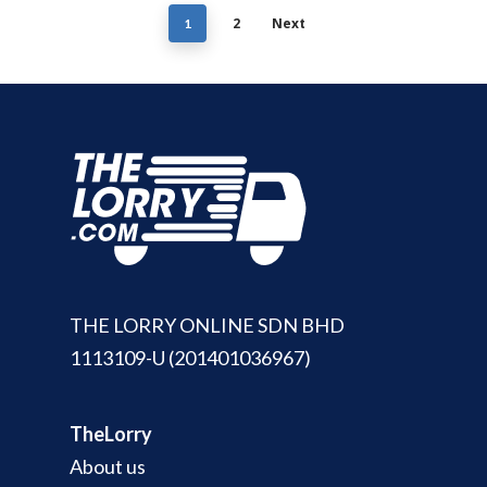
2
Next
1
THE LORRY ONLINE SDN BHD
1113109-U (201401036967)
TheLorry
About us