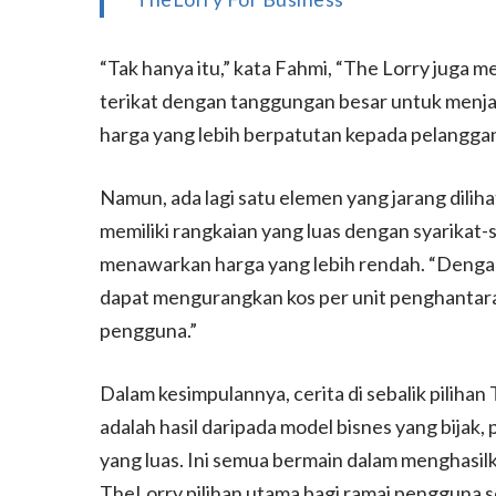
“Tak hanya itu,” kata Fahmi, “The Lorry juga
terikat dengan tanggungan besar untuk menja
harga yang lebih berpatutan kepada pelanggan 
Namun, ada lagi satu elemen yang jarang dilih
memiliki rangkaian yang luas dengan syarika
menawarkan harga yang lebih rendah. “Dengan 
dapat mengurangkan kos per unit penghantara
pengguna.”
Dalam kesimpulannya, cerita di sebalik pilihan
adalah hasil daripada model bisnes yang bijak,
yang luas. Ini semua bermain dalam menghasil
TheLorry pilihan utama bagi ramai pengguna s