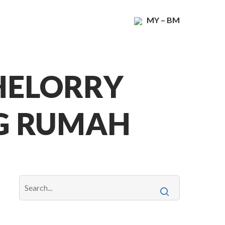
MY – BM
THELORRY
G RUMAH