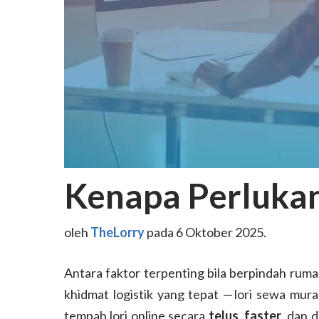
Kenapa Perlukan
oleh
TheLorry
pada 6 Oktober 2025.
Antara faktor terpenting bila berpindah ruma
khidmat logistik yang tepat — lori sewa mur
tempah lori online secara
telus
,
faster
, dan 