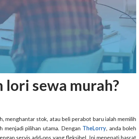
 lori sewa murah?
h, menghantar stok, atau beli perabot baru ialah memilih
ah menjadi pilihan utama. Dengan
TheLorry
, anda boleh
dengan servis add‑ons yang fleksibel. Ini menepati hasrat