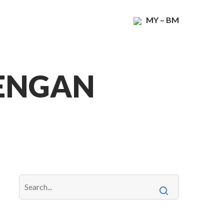
MY – BM
DENGAN