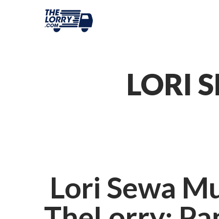
LORI 
Lori Sewa M
TheLorry: P