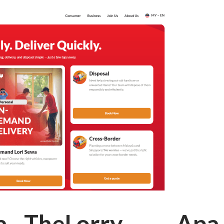
a TheLorry — Apa