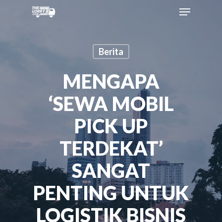
Berita
MENGAPA
‘SEWA MOBIL
PICK UP
TERDEKAT’
SANGAT
PENTING UNTUK
LOGISTIK BISNIS