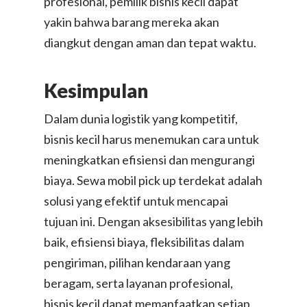
profesional, pemilik bisnis kecil dapat
yakin bahwa barang mereka akan
Mitra-Driver
Sewa Truk
diangkut dengan aman dan tepat waktu.
Sewa Pick Up / Pikap / 
Business-to-
Mitra-Pindahan
Kesimpulan
Business
Sewa Blindvan
Mitra-Kurir
Sewa Mobil Box dan Tr
Dalam dunia logistik yang kompetitif,
Tentang Kami
bisnis kecil harus menemukan cara untuk
Sewa Kendaraan Angkut
Masuk / Dafta
Informasi Perusahaan
meningkatkan efisiensi dan mengurangi
Harian
biaya. Sewa mobil pick up terdekat adalah
Lokasi Kami
ID-ID
Jasa Pindahan
solusi yang efektif untuk mencapai
Karir
tujuan ini. Dengan aksesibilitas yang lebih
Jasa Packing dan Bongk
Change Language
baik, efisiensi biaya, fleksibilitas dalam
Berita dan Cerita
English
Jasa Pengiriman ke Luar
Switch Country
pengiriman, pilihan kendaraan yang
Review & Testimonial
Singapore
beragam, serta layanan profesional,
Kirim Paket Ke Malay
bisnis kecil dapat memanfaatkan setiap