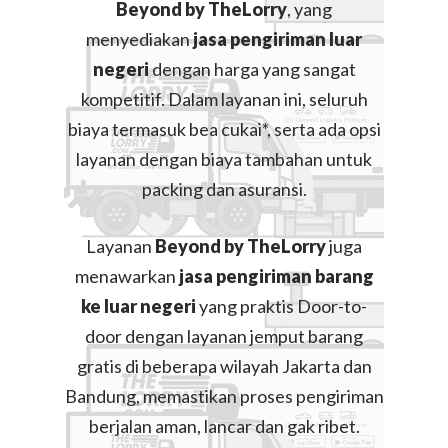
Beyond by TheLorry
, yang
menyediakan
jasa pengiriman luar
negeri
dengan harga yang sangat
kompetitif. Dalam layanan ini, seluruh
biaya termasuk bea cukai*, serta ada opsi
layanan dengan biaya tambahan untuk
packing dan asuransi.
Layanan
Beyond by TheLorry
juga
menawarkan
jasa pengiriman barang
ke luar negeri
yang praktis Door-to-
door dengan layanan jemput barang
gratis di beberapa wilayah Jakarta dan
Bandung, memastikan proses pengiriman
berjalan aman, lancar dan gak ribet.