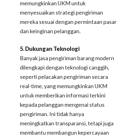
memungkinkan UKM untuk
menyesuaikan strategi pengiriman
mereka sesuai dengan permintaan pasar
dan keinginan pelanggan.
5. Dukungan Teknologi
Banyak jasa pengiriman barang modern
dilengkapi dengan teknologi canggih,
seperti pelacakan pengiriman secara
real-time, yang memungkinkan UKM
untuk memberikan informasi terkini
kepada pelanggan mengenai status
pengiriman. Ini tidak hanya
meningkatkan transparansi, tetapi juga
membantu membangun kepercayaan