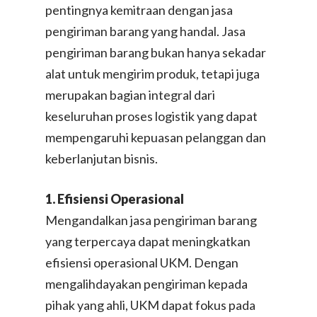
pentingnya kemitraan dengan jasa
pengiriman barang yang handal. Jasa
pengiriman barang bukan hanya sekadar
alat untuk mengirim produk, tetapi juga
merupakan bagian integral dari
keseluruhan proses logistik yang dapat
mempengaruhi kepuasan pelanggan dan
keberlanjutan bisnis.
1. Efisiensi Operasional
Mengandalkan jasa pengiriman barang
yang terpercaya dapat meningkatkan
efisiensi operasional UKM. Dengan
mengalihdayakan pengiriman kepada
pihak yang ahli, UKM dapat fokus pada