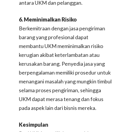
antara UKM dan pelanggan.
6. Meminimalkan Risiko
Berkemitraan dengan jasa pengiriman
barang yang profesional dapat
membantu UKM meminimalkan risiko
kerugian akibat keterlambatan atau
kerusakan barang. Penyedia jasa yang
berpengalaman memiliki prosedur untuk
menangani masalah yang mungkin timbul
selama proses pengiriman, sehingga
UKM dapat merasa tenang dan fokus
Layanan Kami
pada aspek lain dari bisnis mereka.
Mitra-Driver
Sewa Truk
Kesimpulan
Sewa Pick Up / Pikap / 
Business-to-
Mitra-Pindahan