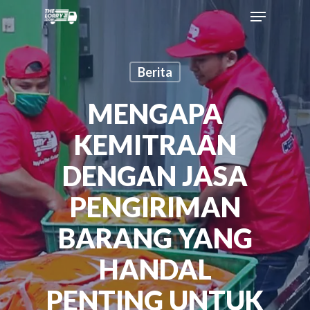
Berita
MENGAPA
KEMITRAAN
DENGAN JASA
PENGIRIMAN
BARANG YANG
HANDAL
PENTING UNTUK