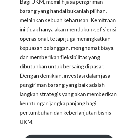
Bagi UKM, memilih jasa pengiriman
Business
Sewa Blindvan
barang yang handal bukanlah pilihan,
Mitra-Kurir
melainkan sebuah keharusan. Kemitraan
Sewa Mobil Box dan Tr
Tentang Kami
ini tidak hanya akan mendukung efisiensi
Sewa Kendaraan Angkut
operasional, tetapi juga meningkatkan
Masuk / Dafta
Informasi Perusahaan
Harian
kepuasan pelanggan, menghemat biaya,
Lokasi Kami
ID-ID
dan memberikan fleksibilitas yang
Jasa Pindahan
Karir
dibutuhkan untuk bersaing di pasar.
Jasa Packing dan Bongk
Change Language
Dengan demikian, investasi dalam jasa
Berita dan Cerita
English
Jasa Pengiriman ke Luar
Switch Country
pengiriman barang yang baik adalah
Review & Testimonial
langkah strategis yang akan memberikan
Singapore
keuntungan jangka panjang bagi
Kirim Paket Ke Malay
Malaysia
pertumbuhan dan keberlanjutan bisnis
Kirim Paket ke Taiwa
UKM.
Kirim Paket ke Singa