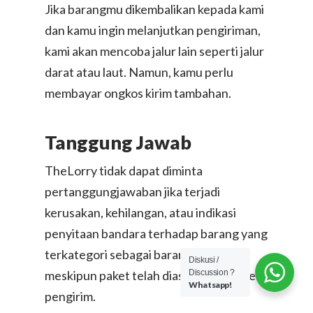
Jika barangmu dikembalikan kepada kami
dan kamu ingin melanjutkan pengiriman,
kami akan mencoba jalur lain seperti jalur
darat atau laut. Namun, kamu perlu
membayar ongkos kirim tambahan.
Tanggung Jawab
TheLorry tidak dapat diminta
pertanggungjawaban jika terjadi
kerusakan, kehilangan, atau indikasi
penyitaan bandara terhadap barang yang
terkategori sebagai barang terlarang,
Diskusi /
Discussion ?
meskipun paket telah diasuransikan oleh
Whatsapp!
pengirim.