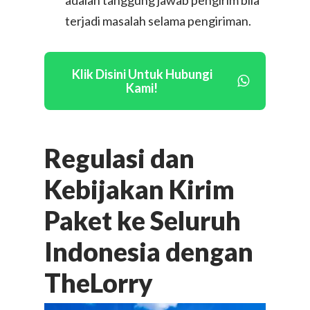
adalah tanggung jawab pengirim bila
terjadi masalah selama pengiriman.
Klik Disini Untuk Hubungi
Kami!
Regulasi dan
Layanan Kami
Kebijakan Kirim
Mitra-Driver
Sewa Truk
Paket
ke Seluruh
Sewa Pick Up / Pikap / 
Business-to-
Mitra-Pindahan
Indonesia dengan
Business
Sewa Blindvan
Mitra-Kurir
TheLorry
Sewa Mobil Box dan Tr
Tentang Kami