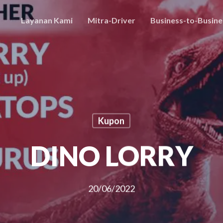
Layanan Kami
Mitra-Driver
Business-to-Busine
Kupon
DINO LORRY
20/06/2022