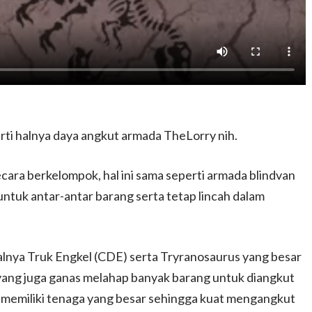
rti halnya daya angkut armada TheLorry nih.
ecara berkelompok, hal ini sama seperti armada blindvan
ntuk antar-antar barang serta tetap lincah dalam
alnya Truk Engkel (CDE) serta Tryranosaurus yang besar
yang juga ganas melahap banyak barang untuk diangkut
memiliki tenaga yang besar sehingga kuat mengangkut