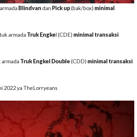
k armada
Blindvan
dan
Pick up
(bak/box)
minimal
ntuk armada
Truk Engke
l (CDE)
minimal transaksi
k armada
Truk Engkel Double
(CDD)
minimal transaksi
uni 2022 ya TheLorryeans