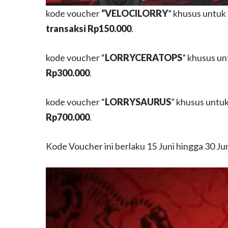
kode voucher
“VELOCILORRY
” khusus untu
transaksi Rp150.000
.
kode voucher “
LORRYCERATOPS
” khusus u
Rp300.000
.
kode voucher “
LORRYSAURUS
” khusus untu
Rp700.000
.
Kode Voucher ini berlaku 15 Juni hingga 30 J