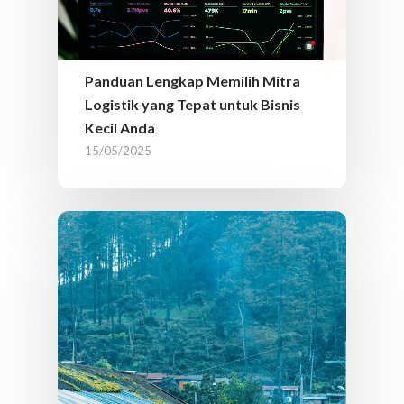
Panduan Lengkap Memilih Mitra
Logistik yang Tepat untuk Bisnis
Kecil Anda
15/05/2025
Layanan Kami
Mitra-Driver
Sewa Truk
Sewa Pick Up / Pikap / 
Business-to-
Mitra-Pindahan