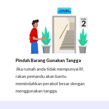
Consumer
Business
On-Demand Moving
House Moving Package
Join Us
TheLorry White Glove Se
Disposal
About Us
Become Our Driver
Cross-Border
Switch Coun
Ikea Delivery
Pindah Barang Gunakan Tangga​
Jika rumah anda tidak mempunyai lif,
TheLorry: Office Reloca
Malaysia
rakan pemandu akan bantu
memindahkan perabot besar dengan
Singapore
Change Language
menggunakan tangga​.
Indonesia
Bahasa Melayu