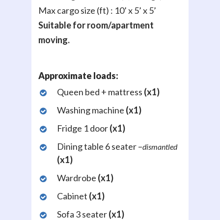
Max cargo size (ft) : 10’ x 5’ x 5’
Suitable for room/apartment
moving.
Approximate loads:
Queen bed + mattress
(x1)
Washing machine
(x1)
Fridge 1 door
(x1)
Dining table 6 seater –
dismantled
(x1)
Wardrobe
(x1)
Cabinet
(x1)
Sofa 3 seater
(x1)